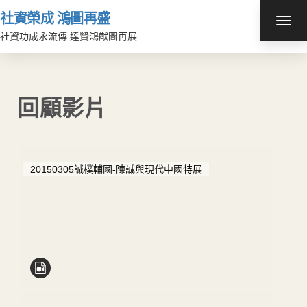
社資榮成 鴻圖再盛
TOG
NAV
社資功成永流傳 達賢鴻猷圖再展
回顧影片
20150305誠樸輔國-陳誠與現代中國特展