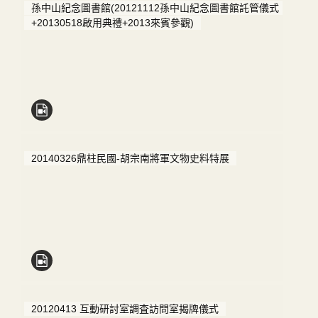
孫中山紀念圖書館(20121112孫中山紀念圖書館託管儀式
+20130518啟用典禮+2013來賓參觀)
20140326鼎柱民國-胡宗南將軍文物史料特展
20120413 互動研討室調査訪問室揭牌儀式