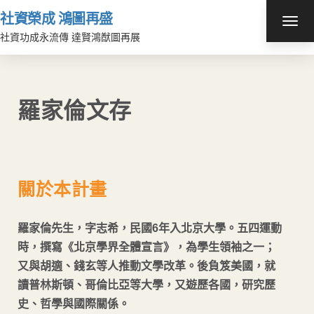
社資榮成 鴻圖再盛
TOG
NAV
社資功成永流傳 達賢鴻猷圖再展
羅家倫文存
關於本計畫
羅家倫先生，字志希，民國6年入北京大學。五四運動
時，撰寫《北京學界全體宣言》，為學生領袖之一；
又與胡適、錢玄等人推動文學改革。後負笈美國，就
讀普林斯頓、哥倫比亞等大學，又遊歷各國，研究歷
史、哲學與國際關係。