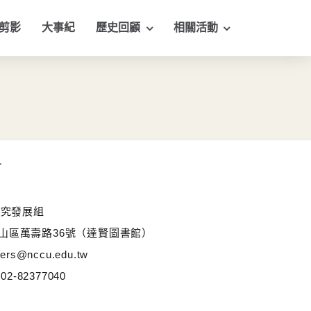
剪影
大事紀
歷史回顧
相關活動
有
研究發展組
市文山區萬壽路36號（達賢圖書館）
s@nccu.edu.tw
2-82377040